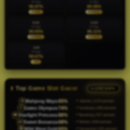
10 Agu
11 Agu
96.87%
89.38%
STABIL
NORMAL
RAB
KAM
12 Agu
13 Agu
90.93%
86.11%
NORMAL
NORMAL
JUM
14 Agu
98.67%
HOT
Top Game Slot Gacor
● LIVE DATA
Mahjong Ways
65%
🀄
📍 Jakarta | 1220 pemain
Gates Olympus
74%
⚡
📍 Surabaya | 880 pemain
Starlight Princess
86%
👑
📍 Bandung | 637 pemain
Sweet Bonanza
68%
🍬
📍 Medan | 808 pemain
Wild West Gold
65%
🤠
📍 Semarang | 505 pemain