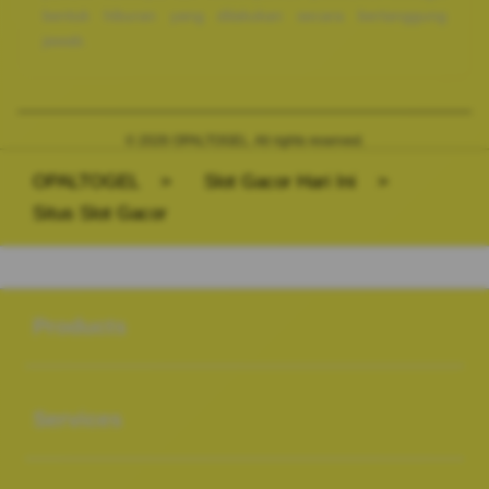
bentuk hiburan yang dilakukan secara bertanggung
jawab.
© 2026 OPALTOGEL. All rights reserved.
OPALTOGEL
>
Slot Gacor Hari Ini
>
Situs Slot Gacor
Buka
Footer Navigation
Products
Buka
Services
Buka