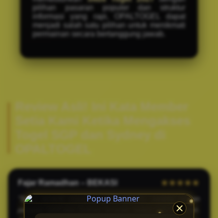
pilihan pasaran populer dan struktur
informasi yang rapi, OPALTOGEL dapat
menjadi salah satu pilihan untuk menikmati
permainan secara bertanggung jawab.
Review Asli! Ini Kata Member
Setia Kami Ketika Mengakses
Togel SGP dan Sydney di
OPALTOGEL
Fajar Ramadhan – BEKASI
★★★★★
"Saya tertarik mencoba OPALTOGEL karena pilihan
pasaran SGP dan Sydney tersedia dalam satu halaman.