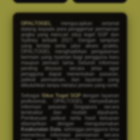
OPALTOGEL
mengucapkan selamat
datang kepada para penggemar permainan
angka yang mencari situs togel SGP dan
Sydney terbaik 2027. Dengan tampilan
yang tertata serta jalur akses praktis,
OPALTOGEL menghadirkan pengalaman
bermain yang nyaman bagi pengguna baru
maupun pemain lama. Seluruh informasi
penting disusun secara jelas agar
pengguna dapat menemukan pasaran,
jadwal permainan, dan layanan yang
dibutuhkan tanpa melalui proses yang rumit.
Sebagai
Situs Togel SGP
dengan layanan
profesional, OPALTOGEL menyediakan
informasi pasaran Singapura secara
terstruktur dan mudah dipahami.
Pembaruan jadwal serta hasil keluaran
ditampilkan dengan mengutamakan
Keakuratan Data
, sehingga pengguna bisa
memeriksa informasi permainan secara