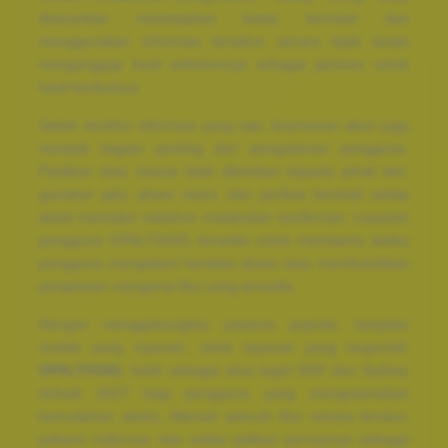
disarankan menetapkan batas bermain dan
menggunakan informasi tersebut secara bijak tanpa
menganggap hasil sebelumnya sebagai jaminan untuk
hasil berikutnya.
Selain struktur informasi yang rapi, keamanan akun juga
menjadi bagian penting dari pengalaman pengguna.
Pastikan data masuk tidak diberikan kepada pihak lain,
gunakan jalur akses resmi, dan periksa kembali setiap
detail transaksi sebelum melakukan konfirmasi. Layanan
pengguna OPALTOGEL tersedia untuk membantu ketika
pengguna mengalami kendala akses atau membutuhkan
penjelasan mengenai fitur yang tersedia.
Dengan menggabungkan pasaran populer, tampilan
mobile yang nyaman, serta layanan yang responsif,
OPALTOGEL
hadir sebagai situs togel SGP dan Sydney
terbaik 2027 bagi pengguna yang mengutamakan
kemudahan akses. Nikmati seluruh fitur secara terukur,
pahami risikonya, dan selalu jadikan permainan sebagai