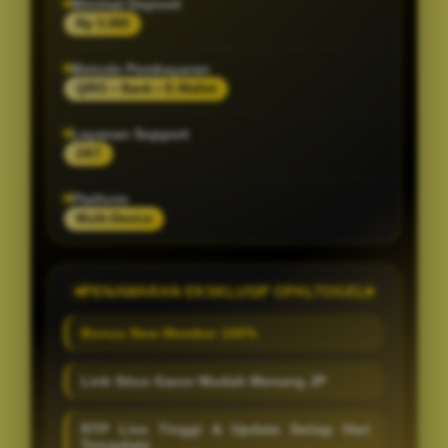
Minimal Deposit
Rp 5.000
Metode Pembayaran
QRIS • Bank • E-Wallet
Layanan Support
24/7
Platform
Multi-Device
PENAWARAN EKSKLUSIF OPALTOGEL
Bonus New Member 100%
Link Situs Gacor Mudah Menang JP
RTP Live Tinggi & Update Setiap Hari
Terupdate