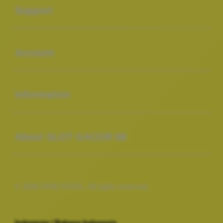
Support
Buka
Account
Buka
Information
Buka
About SLOT GACOR 88
© 2026 OPALTOGEL. All rights reserved.
Indonesia / Bahasa Indonesia