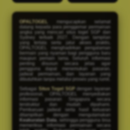
OPALTOGEL
mengucapkan selamat
datang kepada para penggemar permainan
angka yang mencari situs togel SGP dan
Sydney terbaik 2027. Dengan tampilan
yang tertata serta jalur akses praktis,
OPALTOGEL menghadirkan pengalaman
bermain yang nyaman bagi pengguna baru
maupun pemain lama. Seluruh informasi
penting disusun secara jelas agar
pengguna dapat menemukan pasaran,
jadwal permainan, dan layanan yang
dibutuhkan tanpa melalui proses yang rumit.
Sebagai
Situs Togel SGP
dengan layanan
profesional, OPALTOGEL menyediakan
informasi pasaran Singapura secara
terstruktur dan mudah dipahami.
Pembaruan jadwal serta hasil keluaran
ditampilkan dengan mengutamakan
Keakuratan Data
, sehingga pengguna bisa
memeriksa informasi permainan secara