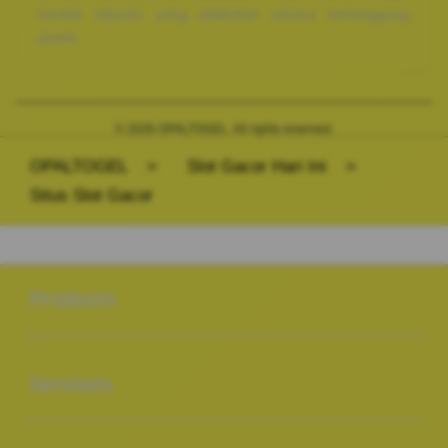
bentuk hiburan yang dilakukan secara bertanggung
jawab.
© 2026 OPALTOGEL. All rights reserved.
OPALTOGEL
>
Slot Gacor Hari Ini
>
Situs Slot Gacor
Buka
Footer Navigation
Products
Buka
Services
Buka