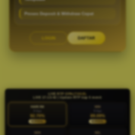
Proses Deposit & Withdraw Cepat
LOGIN
DAFTAR
Layer Popup Close
LIVE RTP OPALTOGEL
LIVE 17:13:44 | Update RTP tiap 5 menit
HARI INI
MIN
8 Agu
9 Agu
92.70%
89.09%
NORMAL
NORMAL
SEN
SEL