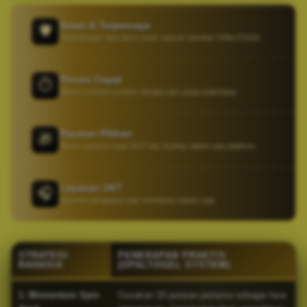
Aman & Terpercaya
🛡️
Perlindungan data akun untuk seluruh member OPALTOGEL
Proses Cepat
⏱️
Akses transaksi praktis dengan alur yang sederhana
Pasaran Pilihan
🎁
Akses pasaran togel SGP dan Sydney dalam satu platform
Layanan 24/7
🎧
Layanan pengguna siap membantu kapan saja
STRATEGI
PENERAPAN PRAKTIS
RAHASIA
(OPALTOGEL SYSTEM)
1. Momentum Spin
Gunakan 20 putaran pertama sebagai fase