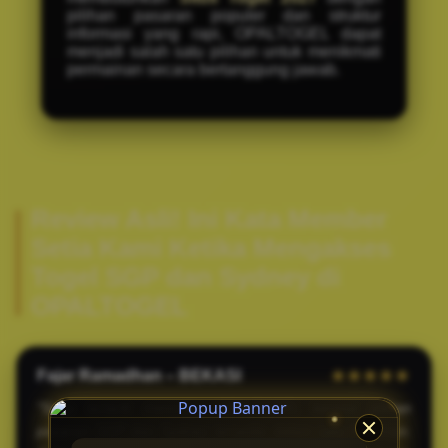
pilihan pasaran populer dan struktur
informasi yang rapi, OPALTOGEL dapat
menjadi salah satu pilihan untuk menikmati
permainan secara bertanggung jawab.
Review Asli! Ini Kata Member
Setia Kami Ketika Mengakses
Togel SGP dan Sydney di
OPALTOGEL
Fajar Ramadhan – BEKASI
★★★★★
"Saya tertarik mencoba OPALTOGEL karena pilihan
pasaran SGP dan Sydney tersedia dalam satu halaman.