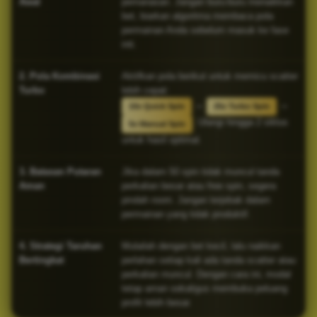
Awal
pemanasan. Jangan buru-buru menaikkan
bet, biarkan algoritma membaca pola
permainan Anda sebelum masuk ke fase
inti.
2. Pola Kombinasi
Aktifkan pola berikut untuk memicu scatter
Turbo
lebih cepat:
→
→
10x Quick Spin
25x Turbo Spin
. Ulangi hingga 2 siklus
5x Manual Spin
untuk hasil optimal.
3. Batasan Putaran
Jika dalam 50 spin tidak muncul tanda
Aman
perkalian besar atau free spin, segera
pindah room. Jangan terjebak dalam
permainan yang tidak produktif.
4. Strategi Taruhan
Mulailah dengan bet kecil, lalu naikkan
Bertingkat
perlahan setiap kali ada tanda scatter atau
perkalian muncul. Dengan cara ini, modal
tetap aman sekaligus membuka peluang
profit lebih besar.