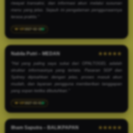
riwayat transaksi, dan informasi akun melalui susunan
menu yang jelas. Sejauh ini pengalaman penggunaannya
terasa praktis."
2027-02-18
Nabila Putri – MEDAN
★★★★★
"Hal yang paling saya sukai dari OPALTOGEL adalah
struktur informasinya yang tertata. Pasaran SGP dan
Sydney dipisahkan dengan jelas, proses masuk akun
mudah, dan layanan pengguna memberikan tanggapan
yang sopan ketika dibutuhkan."
2027-03-01
Ilham Saputra – BALIKPAPAN
★★★★★