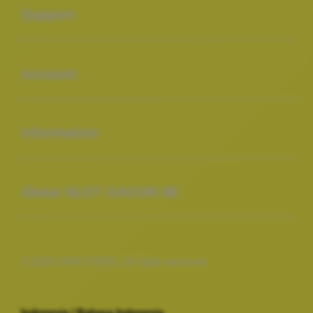
Support
Buka
Account
Buka
Information
Buka
About SLOT GACOR 88
© 2026 OPALTOGEL. All rights reserved.
Indonesia / Bahasa Indonesia