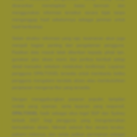
disarankan menetapkan batas bermain dan
menggunakan informasi tersebut secara bijak tanpa
menganggap hasil sebelumnya sebagai jaminan untuk
hasil berikutnya.
Selain struktur informasi yang rapi, keamanan akun juga
menjadi bagian penting dari pengalaman pengguna.
Pastikan data masuk tidak diberikan kepada pihak lain,
gunakan jalur akses resmi, dan periksa kembali setiap
detail transaksi sebelum melakukan konfirmasi. Layanan
pengguna OPALTOGEL tersedia untuk membantu ketika
pengguna mengalami kendala akses atau membutuhkan
penjelasan mengenai fitur yang tersedia.
Dengan menggabungkan pasaran populer, tampilan
mobile yang nyaman, serta layanan yang responsif,
OPALTOGEL
hadir sebagai situs togel SGP dan Sydney
terbaik 2027 bagi pengguna yang mengutamakan
kemudahan akses. Nikmati seluruh fitur secara terukur,
pahami risikonya, dan selalu jadikan permainan sebagai