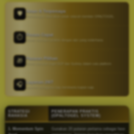
Aman & Terpercaya
🛡️
Perlindungan data akun untuk seluruh member OPALTOGEL
Proses Cepat
⏱️
Akses transaksi praktis dengan alur yang sederhana
Pasaran Pilihan
🎁
Akses pasaran togel SGP dan Sydney dalam satu platform
Layanan 24/7
🎧
Layanan pengguna siap membantu kapan saja
STRATEGI
PENERAPAN PRAKTIS
RAHASIA
(OPALTOGEL SYSTEM)
1. Momentum Spin
Gunakan 20 putaran pertama sebagai fase