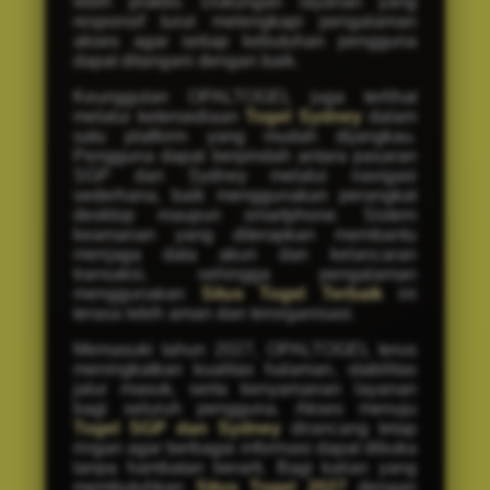
lebih praktis. Dukungan layanan yang
responsif turut melengkapi pengalaman
akses agar setiap kebutuhan pengguna
dapat ditangani dengan baik.
Keunggulan OPALTOGEL juga terlihat
melalui ketersediaan
Togel Sydney
dalam
satu platform yang mudah dijangkau.
Pengguna dapat berpindah antara pasaran
SGP dan Sydney melalui navigasi
sederhana, baik menggunakan perangkat
desktop maupun smartphone. Sistem
keamanan yang diterapkan membantu
menjaga data akun dan kelancaran
transaksi, sehingga pengalaman
menggunakan
Situs Togel Terbaik
ini
terasa lebih aman dan terorganisasi.
Memasuki tahun 2027, OPALTOGEL terus
meningkatkan kualitas halaman, stabilitas
jalur masuk, serta kenyamanan layanan
bagi seluruh pengguna. Akses menuju
Togel SGP dan Sydney
dirancang tetap
ringan agar berbagai informasi dapat dibuka
tanpa hambatan berarti. Bagi kalian yang
membutuhkan
Situs Togel 2027
dengan