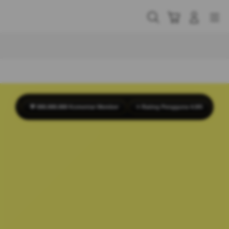
Skip
to
Cari
Troli
Login
Navigation
content
Buka Info Lebih Lanjut
💬 888.888.888 Komentar Member
⭐ Rating Pengguna 4.9/5
🏆 888.888 J