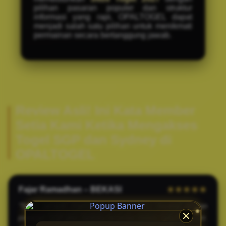
pilihan pasaran populer dan struktur
informasi yang rapi, OPALTOGEL dapat
menjadi salah satu pilihan untuk menikmati
permainan secara bertanggung jawab.
Review Asli! Ini Kata Member
Setia Kami Ketika Mengakses
Togel SGP dan Sydney di
OPALTOGEL
Fajar Ramadhan – BEKASI
★★★★★
"Saya tertarik mencoba OPALTOGEL karena pilihan
pasaran SGP dan Sydney tersedia dalam satu halaman.