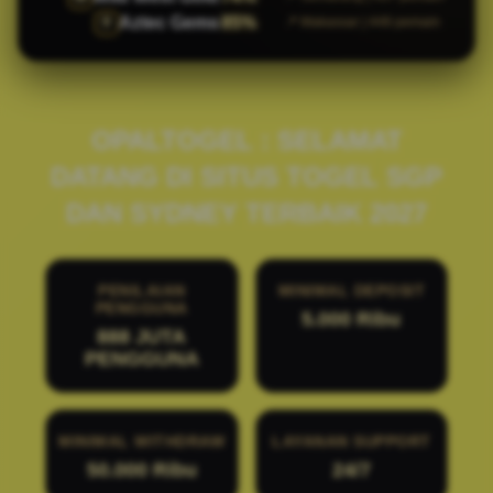
Aztec Gems
85%
🏺
📍 Makassar | 448 pemain
OPALTOGEL : SELAMAT
DATANG DI SITUS TOGEL SGP
DAN SYDNEY TERBAIK 2027
PENILAIAN
MINIMAL DEPOSIT
PENGGUNA
5.000 Ribu
888 JUTA
PENGGUNA
MINIMAL WITHDRAW
LAYANAN SUPPORT
50.000 Ribu
24/7