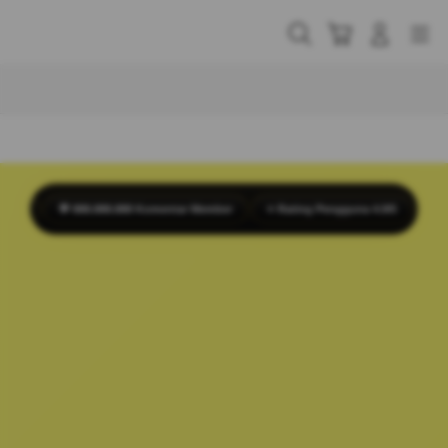
Skip
to
Cari
Troli
Login
Navigation
content
Buka Info Lebih Lanjut
💬 888.888.888 Komentar Member
⭐ Rating Pengguna 4.9/5
🏆 888.888 