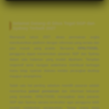
Selamat Datang di Situs Togel SGP dan
Sydney Terbaik 2027
Memasuki tahun 2027, akses permainan angka
membutuhkan platform dengan informasi yang tertata dan
jalur masuk yang praktis. Bersama
OPALTOGEL
,
pengguna dapat menemukan pasaran SGP dan Sydney
dalam satu halaman yang mudah dipahami. Tampilan
responsif serta navigasi sederhana membuat berbagai
menu tetap nyaman diakses melalui perangkat desktop
maupun smartphone.
Salah satu hal penting sebelum memilih pasaran adalah
memeriksa
jadwal permainan
dan informasi keluaran
yang tersedia. OPALTOGEL menyajikan data pasaran
SGP dan Sydney secara terstruktur agar pengguna lebih
mudah melakukan pengecekan. Setiap orang tetap