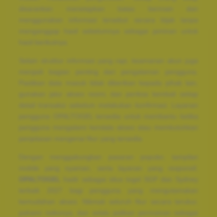
disarankan menetapkan batas bermain dan
menggunakan informasi tersebut secara bijak tanpa
menganggap hasil sebelumnya sebagai jaminan untuk
hasil berikutnya.
Selain struktur informasi yang rapi, keamanan akun juga
menjadi bagian penting dari pengalaman pengguna.
Pastikan data masuk tidak diberikan kepada pihak lain,
gunakan jalur akses resmi, dan periksa kembali setiap
detail transaksi sebelum melakukan konfirmasi. Layanan
pengguna OPALTOGEL tersedia untuk membantu ketika
pengguna mengalami kendala akses atau membutuhkan
penjelasan mengenai fitur yang tersedia.
Dengan menggabungkan pasaran populer, tampilan
mobile yang nyaman, serta layanan yang responsif,
OPALTOGEL
hadir sebagai situs togel SGP dan Sydney
terbaik 2027 bagi pengguna yang mengutamakan
kemudahan akses. Nikmati seluruh fitur secara terukur,
pahami risikonya, dan selalu jadikan permainan sebagai