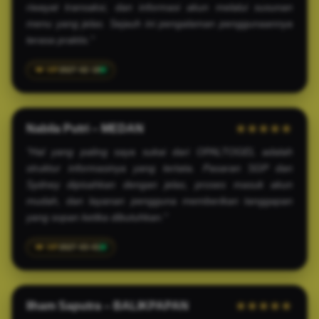
riwayat transaksi, dan informasi akun melalui susunan
menu yang jelas. Sejauh ini pengalaman penggunaannya
terasa praktis."
2027-02-18
Nabila Putri – MEDAN
★★★★★
"Hal yang paling saya sukai dari OPALTOGEL adalah
struktur informasinya yang tertata. Pasaran SGP dan
Sydney dipisahkan dengan jelas, proses masuk akun
mudah, dan layanan pengguna memberikan tanggapan
yang sopan ketika dibutuhkan."
2027-03-01
Ilham Saputra – BALIKPAPAN
★★★★★