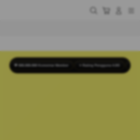
Skip
to
Cari
Troli
Login
Navigation
content
Buka Info Lebih Lanjut
💬 888.888.888 Komentar Member
⭐ Rating Pengguna 4.9/5
🏆 888.888 Jut