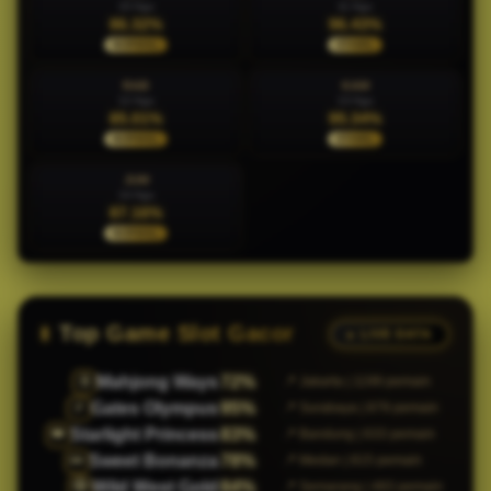
10 Agu
11 Agu
86.32%
96.43%
NORMAL
STABIL
RAB
KAM
12 Agu
13 Agu
85.01%
95.34%
NORMAL
STABIL
JUM
14 Agu
87.16%
NORMAL
Top Game Slot Gacor
● LIVE DATA
Mahjong Ways
72%
🀄
📍 Jakarta | 1199 pemain
Gates Olympus
95%
⚡
📍 Surabaya | 879 pemain
Starlight Princess
83%
👑
📍 Bandung | 633 pemain
Sweet Bonanza
78%
🍬
📍 Medan | 815 pemain
Wild West Gold
84%
🤠
📍 Semarang | 483 pemain