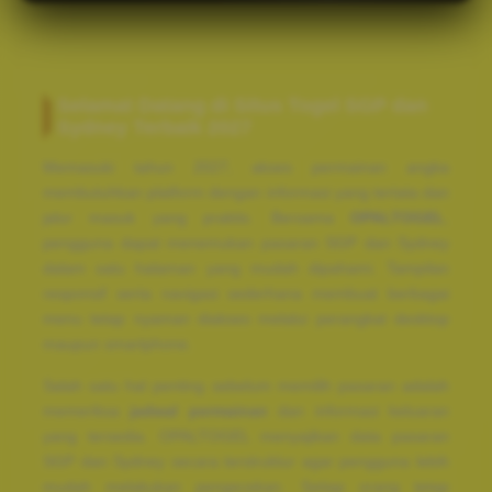
Selamat Datang di Situs Togel SGP dan
Sydney Terbaik 2027
Memasuki tahun 2027, akses permainan angka
membutuhkan platform dengan informasi yang tertata dan
jalur masuk yang praktis. Bersama
OPALTOGEL
,
pengguna dapat menemukan pasaran SGP dan Sydney
dalam satu halaman yang mudah dipahami. Tampilan
responsif serta navigasi sederhana membuat berbagai
menu tetap nyaman diakses melalui perangkat desktop
maupun smartphone.
Salah satu hal penting sebelum memilih pasaran adalah
memeriksa
jadwal permainan
dan informasi keluaran
yang tersedia. OPALTOGEL menyajikan data pasaran
SGP dan Sydney secara terstruktur agar pengguna lebih
mudah melakukan pengecekan. Setiap orang tetap