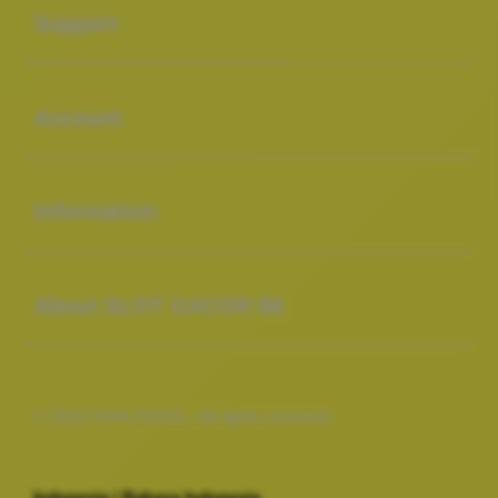
Support
Buka
Account
Buka
Information
Buka
About SLOT GACOR 88
© 2026 OPALTOGEL. All rights reserved.
Indonesia / Bahasa Indonesia