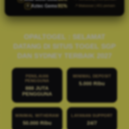
Aztec Gems
91%
🏺
📍 Makassar | 451 pemain
OPALTOGEL : SELAMAT
DATANG DI SITUS TOGEL SGP
DAN SYDNEY TERBAIK 2027
PENILAIAN
MINIMAL DEPOSIT
PENGGUNA
5.000 Ribu
888 JUTA
PENGGUNA
MINIMAL WITHDRAW
LAYANAN SUPPORT
50.000 Ribu
24/7