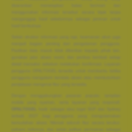
disarankan menetapkan batas bermain dan
menggunakan informasi tersebut secara bijak tanpa
menganggap hasil sebelumnya sebagai jaminan untuk
hasil berikutnya.
Selain struktur informasi yang rapi, keamanan akun juga
menjadi bagian penting dari pengalaman pengguna.
Pastikan data masuk tidak diberikan kepada pihak lain,
gunakan jalur akses resmi, dan periksa kembali setiap
detail transaksi sebelum melakukan konfirmasi. Layanan
pengguna OPALTOGEL tersedia untuk membantu ketika
pengguna mengalami kendala akses atau membutuhkan
penjelasan mengenai fitur yang tersedia.
Dengan menggabungkan pasaran populer, tampilan
mobile yang nyaman, serta layanan yang responsif,
OPALTOGEL
hadir sebagai situs togel SGP dan Sydney
terbaik 2027 bagi pengguna yang mengutamakan
kemudahan akses. Nikmati seluruh fitur secara terukur,
pahami risikonya, dan selalu jadikan permainan sebagai