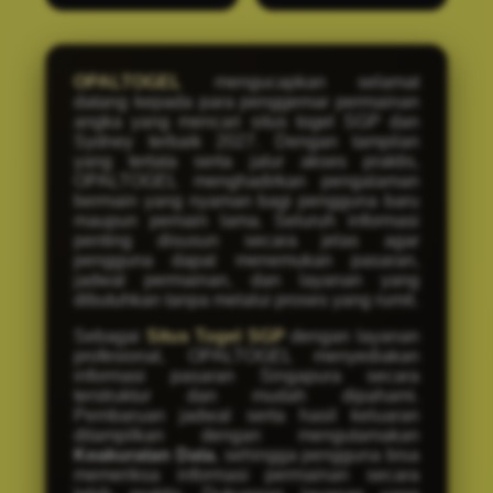
OPALTOGEL
mengucapkan selamat
datang kepada para penggemar permainan
angka yang mencari situs togel SGP dan
Sydney terbaik 2027. Dengan tampilan
yang tertata serta jalur akses praktis,
OPALTOGEL menghadirkan pengalaman
bermain yang nyaman bagi pengguna baru
maupun pemain lama. Seluruh informasi
penting disusun secara jelas agar
pengguna dapat menemukan pasaran,
jadwal permainan, dan layanan yang
dibutuhkan tanpa melalui proses yang rumit.
Sebagai
Situs Togel SGP
dengan layanan
profesional, OPALTOGEL menyediakan
informasi pasaran Singapura secara
terstruktur dan mudah dipahami.
Pembaruan jadwal serta hasil keluaran
ditampilkan dengan mengutamakan
Keakuratan Data
, sehingga pengguna bisa
memeriksa informasi permainan secara