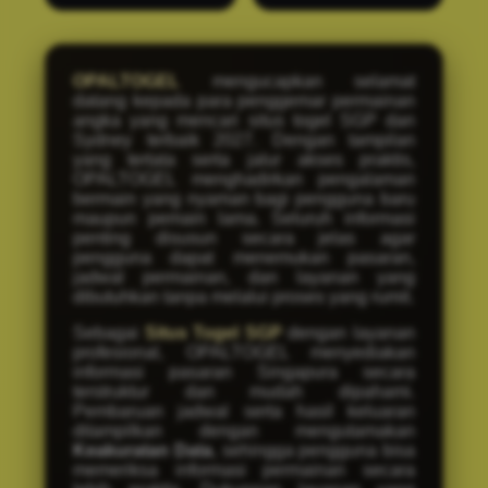
OPALTOGEL
mengucapkan selamat
datang kepada para penggemar permainan
angka yang mencari situs togel SGP dan
Sydney terbaik 2027. Dengan tampilan
yang tertata serta jalur akses praktis,
OPALTOGEL menghadirkan pengalaman
bermain yang nyaman bagi pengguna baru
maupun pemain lama. Seluruh informasi
penting disusun secara jelas agar
pengguna dapat menemukan pasaran,
jadwal permainan, dan layanan yang
dibutuhkan tanpa melalui proses yang rumit.
Sebagai
Situs Togel SGP
dengan layanan
profesional, OPALTOGEL menyediakan
informasi pasaran Singapura secara
terstruktur dan mudah dipahami.
Pembaruan jadwal serta hasil keluaran
ditampilkan dengan mengutamakan
Keakuratan Data
, sehingga pengguna bisa
memeriksa informasi permainan secara