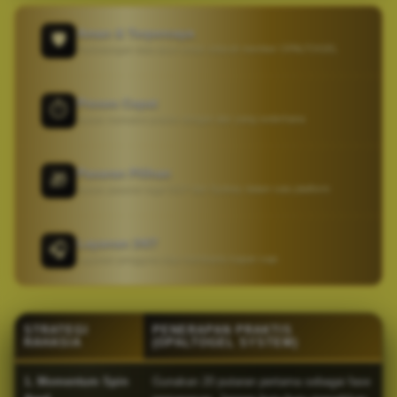
Aman & Terpercaya
🛡️
Perlindungan data akun untuk seluruh member OPALTOGEL
Proses Cepat
⏱️
Akses transaksi praktis dengan alur yang sederhana
Pasaran Pilihan
🎁
Akses pasaran togel SGP dan Sydney dalam satu platform
Layanan 24/7
🎧
Layanan pengguna siap membantu kapan saja
STRATEGI
PENERAPAN PRAKTIS
RAHASIA
(OPALTOGEL SYSTEM)
1. Momentum Spin
Gunakan 20 putaran pertama sebagai fase