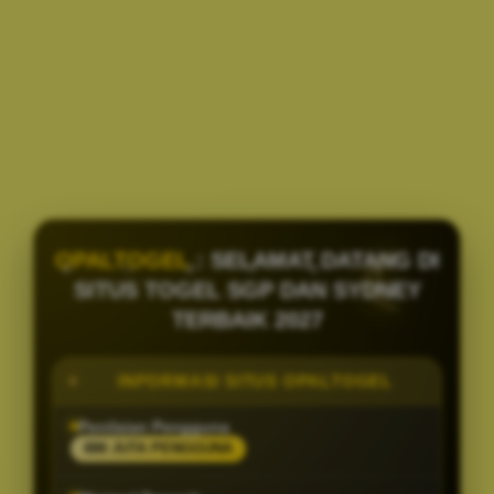
OPALTOGEL
: SELAMAT DATANG DI
SITUS TOGEL SGP DAN SYDNEY
TERBAIK 2027
INFORMASI SITUS OPALTOGEL
Penilaian Pengguna
888 JUTA PENGGUNA