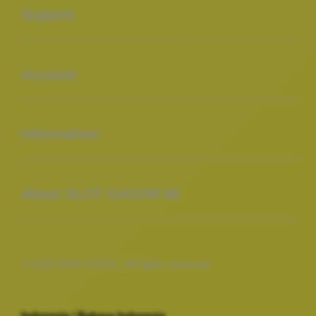
Support
Buka
Account
Buka
Information
Buka
About SLOT GACOR 88
© 2026 OPALTOGEL. All rights reserved.
Indonesia / Bahasa Indonesia