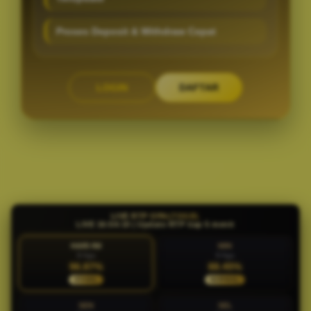
Proses Deposit & Withdraw Cepat
LOGIN
DAFTAR
Layer Popup Close
LIVE RTP OPALTOGEL
LIVE 16:54:12 | Update RTP tiap 5 menit
HARI INI
MIN
8 Agu
9 Agu
96.87%
88.45%
STABIL
NORMAL
SEN
SEL