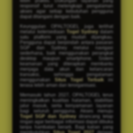
lebih praktis. Dukungan layanan yang
responsif turut melengkapi pengalaman
akses agar setiap kebutuhan pengguna
dapat ditangani dengan baik.
Keunggulan OPALTOGEL juga terlihat
melalui ketersediaan
Togel Sydney
dalam
satu platform yang mudah dijangkau.
Pengguna dapat berpindah antara pasaran
SGP dan Sydney melalui navigasi
sederhana, baik menggunakan perangkat
desktop maupun smartphone. Sistem
keamanan yang diterapkan membantu
menjaga data akun dan kelancaran
transaksi, sehingga pengalaman
menggunakan
Situs Togel Terbaik
ini
terasa lebih aman dan terorganisasi.
Memasuki tahun 2027, OPALTOGEL terus
meningkatkan kualitas halaman, stabilitas
jalur masuk, serta kenyamanan layanan
bagi seluruh pengguna. Akses menuju
Togel SGP dan Sydney
dirancang tetap
ringan agar berbagai informasi dapat dibuka
tanpa hambatan berarti. Bagi kalian yang
membutuhkan
Situs Togel 2027
dengan