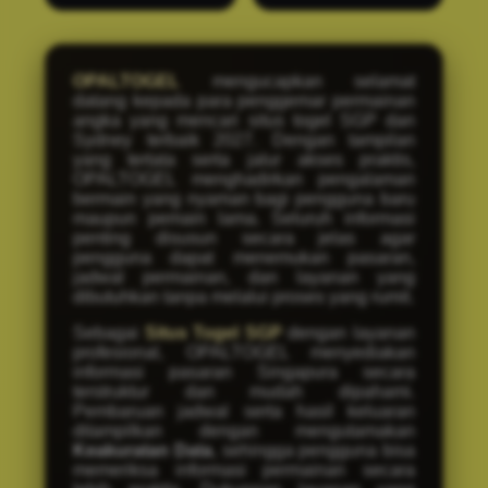
OPALTOGEL
mengucapkan selamat
datang kepada para penggemar permainan
angka yang mencari situs togel SGP dan
Sydney terbaik 2027. Dengan tampilan
yang tertata serta jalur akses praktis,
OPALTOGEL menghadirkan pengalaman
bermain yang nyaman bagi pengguna baru
maupun pemain lama. Seluruh informasi
penting disusun secara jelas agar
pengguna dapat menemukan pasaran,
jadwal permainan, dan layanan yang
dibutuhkan tanpa melalui proses yang rumit.
Sebagai
Situs Togel SGP
dengan layanan
profesional, OPALTOGEL menyediakan
informasi pasaran Singapura secara
terstruktur dan mudah dipahami.
Pembaruan jadwal serta hasil keluaran
ditampilkan dengan mengutamakan
Keakuratan Data
, sehingga pengguna bisa
memeriksa informasi permainan secara