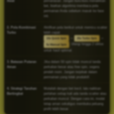
Awal
pemanasan. Jangan buru-buru menaikkan
bet, biarkan algoritma membaca pola
permainan Anda sebelum masuk ke fase
inti.
2. Pola Kombinasi
Aktifkan pola berikut untuk memicu scatter
Turbo
lebih cepat:
→
→
10x Quick Spin
25x Turbo Spin
. Ulangi hingga 2 siklus
5x Manual Spin
untuk hasil optimal.
3. Batasan Putaran
Jika dalam 50 spin tidak muncul tanda
Aman
perkalian besar atau free spin, segera
pindah room. Jangan terjebak dalam
permainan yang tidak produktif.
4. Strategi Taruhan
Mulailah dengan bet kecil, lalu naikkan
Bertingkat
perlahan setiap kali ada tanda scatter atau
perkalian muncul. Dengan cara ini, modal
tetap aman sekaligus membuka peluang
profit lebih besar.