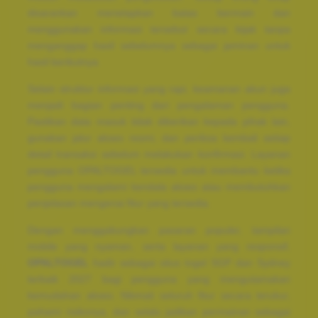
disarankan menetapkan batas bermain dan
menggunakan informasi tersebut secara bijak tanpa
menganggap hasil sebelumnya sebagai jaminan untuk
hasil berikutnya.
Selain struktur informasi yang rapi, keamanan akun juga
menjadi bagian penting dari pengalaman pengguna.
Pastikan data masuk tidak diberikan kepada pihak lain,
gunakan jalur akses resmi, dan periksa kembali setiap
detail transaksi sebelum melakukan konfirmasi. Layanan
pengguna OPALTOGEL tersedia untuk membantu ketika
pengguna mengalami kendala akses atau membutuhkan
penjelasan mengenai fitur yang tersedia.
Dengan menggabungkan pasaran populer, tampilan
mobile yang nyaman, serta layanan yang responsif,
OPALTOGEL
hadir sebagai situs togel SGP dan Sydney
terbaik 2027 bagi pengguna yang mengutamakan
kemudahan akses. Nikmati seluruh fitur secara terukur,
pahami risikonya, dan selalu jadikan permainan sebagai