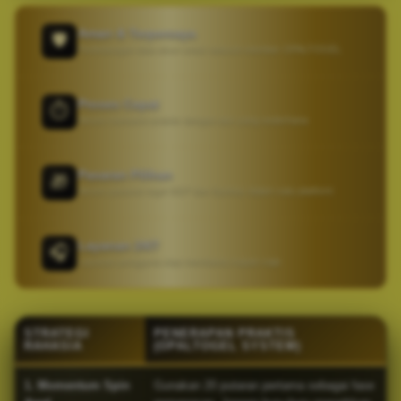
Aman & Terpercaya
🛡️
Perlindungan data akun untuk seluruh member OPALTOGEL
Proses Cepat
⏱️
Akses transaksi praktis dengan alur yang sederhana
Pasaran Pilihan
🎁
Akses pasaran togel SGP dan Sydney dalam satu platform
Layanan 24/7
🎧
Layanan pengguna siap membantu kapan saja
STRATEGI
PENERAPAN PRAKTIS
RAHASIA
(OPALTOGEL SYSTEM)
1. Momentum Spin
Gunakan 20 putaran pertama sebagai fase