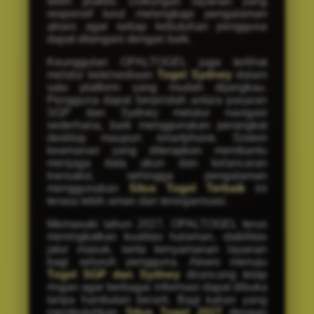
lebih praktis. Dukungan layanan yang
responsif turut melengkapi pengalaman
akses agar setiap kebutuhan pengguna
dapat ditangani dengan baik.
Keunggulan OPALTOGEL juga terlihat
melalui ketersediaan
Togel Sydney
dalam
satu platform yang mudah dijangkau.
Pengguna dapat berpindah antara pasaran
SGP dan Sydney melalui navigasi
sederhana, baik menggunakan perangkat
desktop maupun smartphone. Sistem
keamanan yang diterapkan membantu
menjaga data akun dan kelancaran
transaksi, sehingga pengalaman
menggunakan
Situs Togel Terbaik
ini
terasa lebih aman dan terorganisasi.
Memasuki tahun 2027, OPALTOGEL terus
meningkatkan kualitas halaman, stabilitas
jalur masuk, serta kenyamanan layanan
bagi seluruh pengguna. Akses menuju
Togel SGP dan Sydney
dirancang tetap
ringan agar berbagai informasi dapat dibuka
tanpa hambatan berarti. Bagi kalian yang
membutuhkan
Situs Togel 2027
dengan