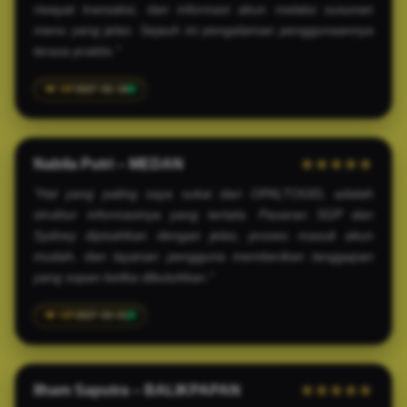
riwayat transaksi, dan informasi akun melalui susunan
menu yang jelas. Sejauh ini pengalaman penggunaannya
terasa praktis."
2027-02-18
Nabila Putri – MEDAN
★★★★★
"Hal yang paling saya sukai dari OPALTOGEL adalah
struktur informasinya yang tertata. Pasaran SGP dan
Sydney dipisahkan dengan jelas, proses masuk akun
mudah, dan layanan pengguna memberikan tanggapan
yang sopan ketika dibutuhkan."
2027-03-01
Ilham Saputra – BALIKPAPAN
★★★★★