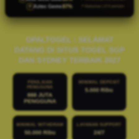
Aztec Gems
87%
🏺
📍 Makassar | 474 pemain
OPALTOGEL : SELAMAT
DATANG DI SITUS TOGEL SGP
DAN SYDNEY TERBAIK 2027
PENILAIAN
MINIMAL DEPOSIT
PENGGUNA
5.000 Ribu
888 JUTA
PENGGUNA
MINIMAL WITHDRAW
LAYANAN SUPPORT
50.000 Ribu
24/7