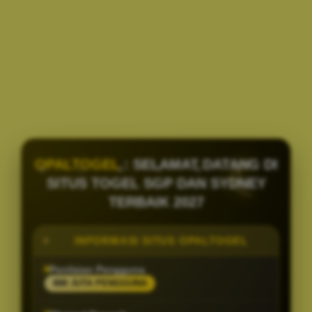
OPALTOGEL
: SELAMAT DATANG DI
SITUS TOGEL SGP DAN SYDNEY
TERBAIK 2027
INFORMASI SITUS OPALTOGEL
Penilaian Pengguna
888 JUTA PENGGUNA