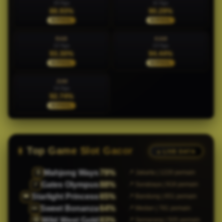
10 Agu
11 Agu
88.93%
90.29%
NORMAL
NORMAL
RAB
KAM
12 Agu
13 Agu
93.30%
94.44%
NORMAL
NORMAL
JUM
14 Agu
92.74%
NORMAL
Top Game Slot Gacor
● LIVE DATA
Mahjong Ways
79%
🀄
📍 Jakarta | 1220 pemain
Gates Olympus
88%
⚡
📍 Surabaya | 918 pemain
Starlight Princess
65%
👑
📍 Bandung | 651 pemain
Sweet Bonanza
64%
🍬
📍 Medan | 781 pemain
Wild West Gold
83%
🤠
📍 Semarang | 505 pemain