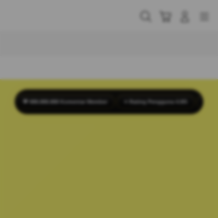
Skip
to
Cari
Troli
Login
Navigation
content
Buka Info Lebih Lanjut
💬 888.888.888 Komentar Member
⭐ Rating Pengguna 4.9/5
🏆 888.888 Ju