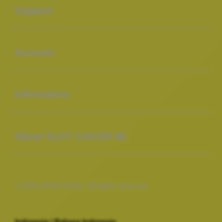
Support
Buka
Account
Buka
Information
Buka
About SLOT GACOR 88
© 2026 OPALTOGEL. All rights reserved.
Indonesia / Bahasa Indonesia