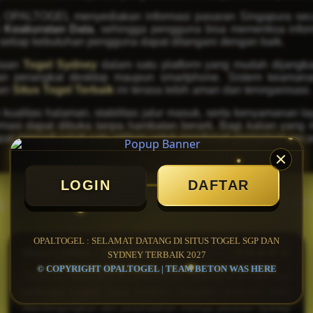
, OPALTOGEL menyediakan informasi pasaran Singapura seca
n
Keakuratan Data
, sehingga pengguna bisa memeriksa infor
 setiap kebutuhan pengguna dapat ditangani dengan baik.
diaan
Togel Sydney
dalam satu platform yang mudah dijangk
kan perangkat desktop maupun smartphone. Sistem keaman
kan
Situs Togel Terbaik
ini terasa lebih aman dan terorganisasi.
alitas halaman, stabilitas jalur masuk, serta kenyamanan l
ormasi dapat dibuka tanpa hambatan berarti. Bagi kalian ya
pat menjadi salah satu pilihan untuk menikmati permainan sec
LOGIN
DAFTAR
tia Kami Ketika Mengakses Togel S
OPALTOGEL : SELAMAT DATANG DI SITUS TOGEL SGP DAN
Maya Lestari – SEMARANG
★★★★★
SYDNEY TERBAIK 2027
© COPYRIGHT OPALTOGEL | TEAM BETON WAS HERE
"Informasi togel SGP di OPALTOGEL diperbarui dengan rapi
sehingga mudah saya periksa. Tampilan halaman tidak
membingungkan dan perpindahan menuju pasaran Sydney