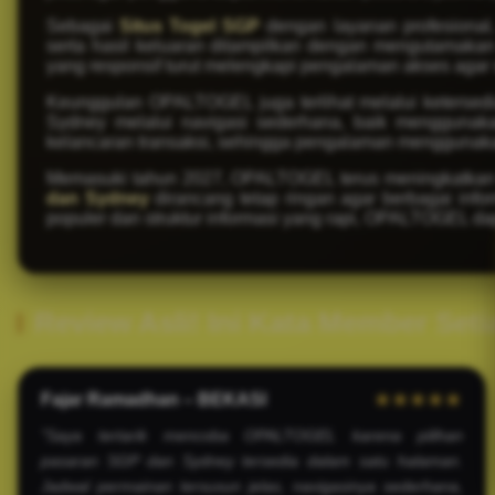
Sebagai
Situs Togel SGP
dengan layanan profesional
serta hasil keluaran ditampilkan dengan mengutamaka
yang responsif turut melengkapi pengalaman akses agar
Keunggulan OPALTOGEL juga terlihat melalui keterse
Sydney melalui navigasi sederhana, baik mengguna
kelancaran transaksi, sehingga pengalaman mengguna
Memasuki tahun 2027, OPALTOGEL terus meningkatkan ku
dan Sydney
dirancang tetap ringan agar berbagai inf
populer dan struktur informasi yang rapi, OPALTOGEL da
Review Asli! Ini Kata Member Se
Fajar Ramadhan – BEKASI
★★★★★
"Saya tertarik mencoba OPALTOGEL karena pilihan
pasaran SGP dan Sydney tersedia dalam satu halaman.
Jadwal permainan tersusun jelas, navigasinya sederhana,