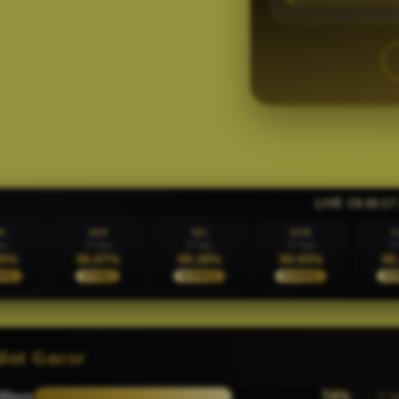
LIVE 19:10:20
N
SEN
SEL
RAB
K
gu
10 Agu
11 Agu
12 Agu
13
09%
96.87%
89.38%
90.93%
86
MAL
STABIL
NORMAL
NORMAL
NO
lot Gacor
Ways
74%
📍 J