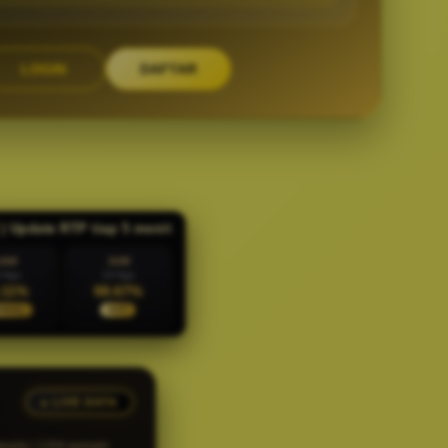
LOGIN
DAFTAR
 | Update RTP tiap 5 menit
AM
JUM
 Agu
14 Agu
.11%
98.67%
RMAL
HOT
● LIVE DATA
akarta | 1204 pemain