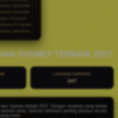
urabaya | 885 pemain
andung | 630 pemain
edan | 779 pemain
emarang | 477 pemain
akassar | 440 pemain
DAN SYDNEY TERBAIK 2027
AW
LAYANAN SUPPORT
24/7
an Sydney terbaik 2027. Dengan tampilan yang tertata
emain lama. Seluruh informasi penting disusun secara
yang rumit.