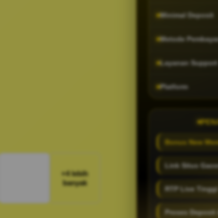
Minimal Deposit
Metode Pembaya
Layanan Support
Platform
PEN
Bonus New Mem
Link Situs Gac
+4 lebih
banyak
RTP Live Tinggi
Proses Deposit