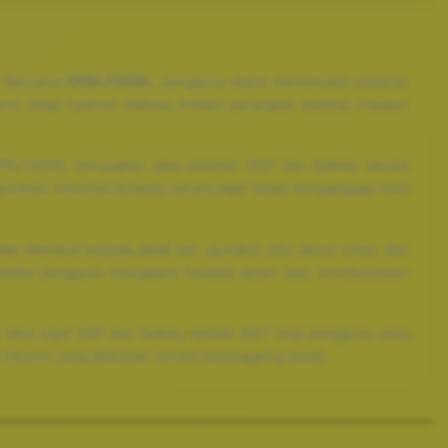
s. Bersama
OPALTOGEL
, pengguna dapat menemukan pasaran
enu tetap nyaman diakses melalui perangkat desktop maupun
 OPALTOGEL menyajikan data pasaran SGP dan Sydney secara
nakan informasi tersebut secara bijak tanpa menganggap hasil
ak diberikan kepada pihak lain, gunakan jalur akses resmi, dan
u ketika pengguna mengalami kendala akses atau membutuhkan
 situs togel SGP dan Sydney terbaik 2027 bagi pengguna yang
k hiburan yang dilakukan secara bertanggung jawab.