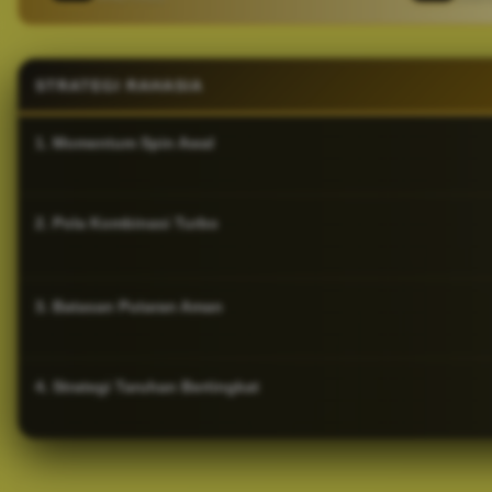
STRATEGI RAHASIA
1. Momentum Spin Awal
2. Pola Kombinasi Turbo
3. Batasan Putaran Aman
4. Strategi Taruhan Bertingkat