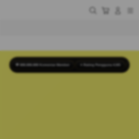
Skip
to
Cari
Troli
Login
Navigation
content
Buka Info Lebih Lanjut
💬 888.888.888 Komentar Member
⭐ Rating Pengguna 4.9/5
🏆 888.888 J