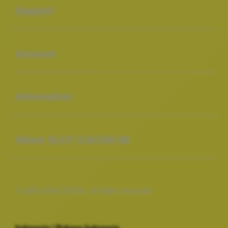
Support
Buka
Account
Buka
Information
Buka
About SLOT GACOR 88
© 2026 OPALTOGEL. All rights reserved.
Indonesia / Bahasa Indonesia