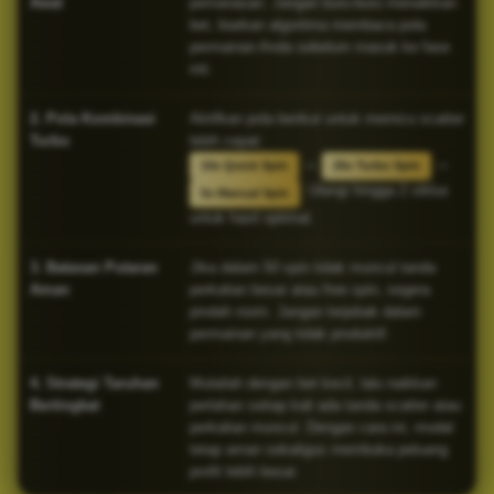
Awal
pemanasan. Jangan buru-buru menaikkan
bet, biarkan algoritma membaca pola
permainan Anda sebelum masuk ke fase
inti.
2. Pola Kombinasi
Aktifkan pola berikut untuk memicu scatter
Turbo
lebih cepat:
→
→
10x Quick Spin
25x Turbo Spin
. Ulangi hingga 2 siklus
5x Manual Spin
untuk hasil optimal.
3. Batasan Putaran
Jika dalam 50 spin tidak muncul tanda
Aman
perkalian besar atau free spin, segera
pindah room. Jangan terjebak dalam
permainan yang tidak produktif.
4. Strategi Taruhan
Mulailah dengan bet kecil, lalu naikkan
Bertingkat
perlahan setiap kali ada tanda scatter atau
perkalian muncul. Dengan cara ini, modal
tetap aman sekaligus membuka peluang
profit lebih besar.