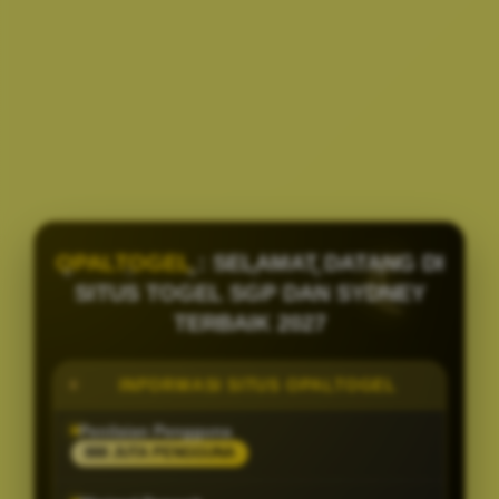
OPALTOGEL
: SELAMAT DATANG DI
SITUS TOGEL SGP DAN SYDNEY
TERBAIK 2027
INFORMASI SITUS OPALTOGEL
Penilaian Pengguna
888 JUTA PENGGUNA