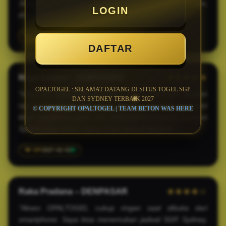
Jadwal permainan tersusun jelas, navigasinya sederhana,
LOGIN
dan seluruh menu tetap nyaman dibuka lewat ponsel."
2027-01-12
DAFTAR
Maya Lestari – SEMARANG
★★★★★
OPALTOGEL : SELAMAT DATANG DI SITUS TOGEL SGP
"Informasi togel SGP di OPALTOGEL diperbarui dengan
DAN SYDNEY TERBAIK 2027
rapi sehingga mudah saya periksa. Tampilan halaman
© COPYRIGHT OPALTOGEL | TEAM BETON WAS HERE
tidak membingungkan dan perpindahan menuju pasaran
Sydney juga terasa cepat tanpa banyak langkah."
2027-02-03
Raka Pradana – DENPASAR
★★★★☆
"Akses OPALTOGEL cukup ringan saat dibuka dari
smartphone. Saya bisa menemukan jadwal SGP, Sydney,