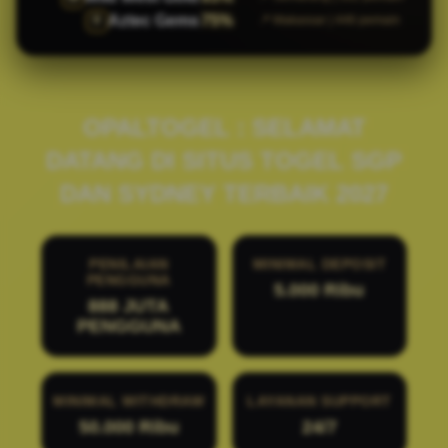
Aztec Gems
75%
🏺
📍 Makassar | 446 pemain
OPALTOGEL : SELAMAT
DATANG DI SITUS TOGEL SGP
DAN SYDNEY TERBAIK 2027
PENILAIAN
MINIMAL DEPOSIT
PENGGUNA
5.000 Ribu
888 JUTA
PENGGUNA
MINIMAL WITHDRAW
LAYANAN SUPPORT
50.000 Ribu
24/7