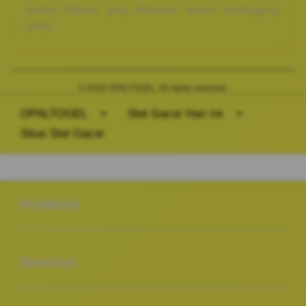
bentuk hiburan yang dilakukan secara bertanggung
jawab.
© 2026 OPALTOGEL. All rights reserved.
OPALTOGEL
>
Slot Gacor Hari Ini
>
Situs Slot Gacor
Buka
Footer Navigation
Products
Buka
Services
Buka