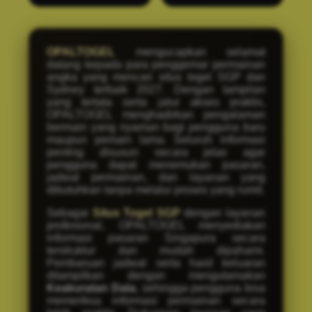
OPALTOGEL
mengucapkan selamat
datang kepada para penggemar permainan
angka yang mencari situs togel SGP dan
Sydney terbaik 2027. Dengan tampilan
yang tertata serta jalur akses praktis,
OPALTOGEL menghadirkan pengalaman
bermain yang nyaman bagi pengguna baru
maupun pemain lama. Seluruh informasi
penting disusun secara jelas agar
pengguna dapat menemukan pasaran,
jadwal permainan, dan layanan yang
dibutuhkan tanpa melalui proses yang rumit.
Sebagai
Situs Togel SGP
dengan layanan
profesional, OPALTOGEL menyediakan
informasi pasaran Singapura secara
terstruktur dan mudah dipahami.
Pembaruan jadwal serta hasil keluaran
ditampilkan dengan mengutamakan
Keakuratan Data
, sehingga pengguna bisa
memeriksa informasi permainan secara