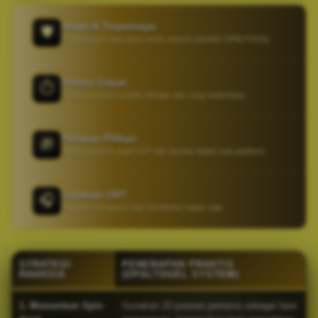
Aman & Terpercaya
🛡️
Perlindungan data akun untuk seluruh member OPALTOGEL
Proses Cepat
⏱️
Akses transaksi praktis dengan alur yang sederhana
Pasaran Pilihan
🎁
Akses pasaran togel SGP dan Sydney dalam satu platform
Layanan 24/7
🎧
Layanan pengguna siap membantu kapan saja
STRATEGI
PENERAPAN PRAKTIS
RAHASIA
(OPALTOGEL SYSTEM)
1. Momentum Spin
Gunakan 20 putaran pertama sebagai fase