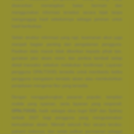
disarankan menetapkan batas bermain dan
menggunakan informasi tersebut secara bijak tanpa
menganggap hasil sebelumnya sebagai jaminan untuk
hasil berikutnya.
Selain struktur informasi yang rapi, keamanan akun juga
menjadi bagian penting dari pengalaman pengguna.
Pastikan data masuk tidak diberikan kepada pihak lain,
gunakan jalur akses resmi, dan periksa kembali setiap
detail transaksi sebelum melakukan konfirmasi. Layanan
pengguna OPALTOGEL tersedia untuk membantu ketika
pengguna mengalami kendala akses atau membutuhkan
penjelasan mengenai fitur yang tersedia.
Dengan menggabungkan pasaran populer, tampilan
mobile yang nyaman, serta layanan yang responsif,
OPALTOGEL
hadir sebagai situs togel SGP dan Sydney
terbaik 2027 bagi pengguna yang mengutamakan
kemudahan akses. Nikmati seluruh fitur secara terukur,
pahami risikonya, dan selalu jadikan permainan sebagai