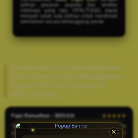
pilihan pasaran populer dan struktur
informasi yang rapi, OPALTOGEL dapat
menjadi salah satu pilihan untuk menikmati
permainan secara bertanggung jawab.
Review Asli! Ini Kata Member
Setia Kami Ketika Mengakses
Togel SGP dan Sydney di
OPALTOGEL
Fajar Ramadhan – BEKASI
★★★★★
"Saya tertarik mencoba OPALTOGEL karena pilihan
pasaran SGP dan Sydney tersedia dalam satu halaman.