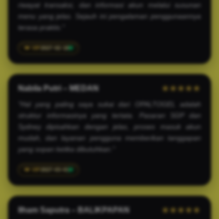
riwayat transaksi, dan informasi akun melalui susunan
menu yang jelas. Sejauh ini pengalaman penggunaannya
terasa praktis."
2027-02-18
Nabila Putri – MEDAN
★★★★★
"Hal yang paling saya sukai dari OPALTOGEL adalah
struktur informasinya yang tertata. Pasaran SGP dan
Sydney dipisahkan dengan jelas, proses masuk akun
mudah, dan layanan pengguna memberikan tanggapan
yang sopan ketika dibutuhkan."
2027-03-01
Ilham Saputra – BALIKPAPAN
★★★★★