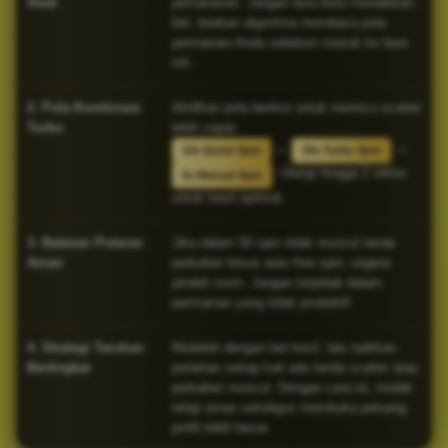
Awal
pemanasan. Jangan buru-buru menaikkan
bet, biarkan algoritma membaca pola
permainan Anda sebelum masuk ke fase
inti.
2. Pola Kombinasi
Aktifkan pola berikut untuk memicu scatter
Turbo
lebih cepat:
→
→
10x Quick Spin
25x Turbo Spin
. Ulangi hingga 2 siklus
5x Manual Spin
untuk hasil optimal.
3. Batasan Putaran
Jika dalam 50 spin tidak muncul tanda
Aman
perkalian besar atau free spin, segera
pindah room. Jangan terjebak dalam
permainan yang tidak produktif.
4. Strategi Taruhan
Mulailah dengan bet kecil, lalu naikkan
Bertingkat
perlahan setiap kali ada tanda scatter atau
perkalian muncul. Dengan cara ini, modal
tetap aman sekaligus membuka peluang
profit lebih besar.