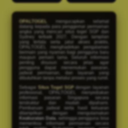
OPALTOGEL
mengucapkan selamat
datang kepada para penggemar permainan
angka yang mencari situs togel SGP dan
Sydney terbaik 2027. Dengan tampilan
yang tertata serta jalur akses praktis,
OPALTOGEL menghadirkan pengalaman
bermain yang nyaman bagi pengguna baru
maupun pemain lama. Seluruh informasi
penting disusun secara jelas agar
pengguna dapat menemukan pasaran,
jadwal permainan, dan layanan yang
dibutuhkan tanpa melalui proses yang rumit.
Sebagai
Situs Togel SGP
dengan layanan
profesional, OPALTOGEL menyediakan
informasi pasaran Singapura secara
terstruktur dan mudah dipahami.
Pembaruan jadwal serta hasil keluaran
ditampilkan dengan mengutamakan
Keakuratan Data
, sehingga pengguna bisa
memeriksa informasi permainan secara