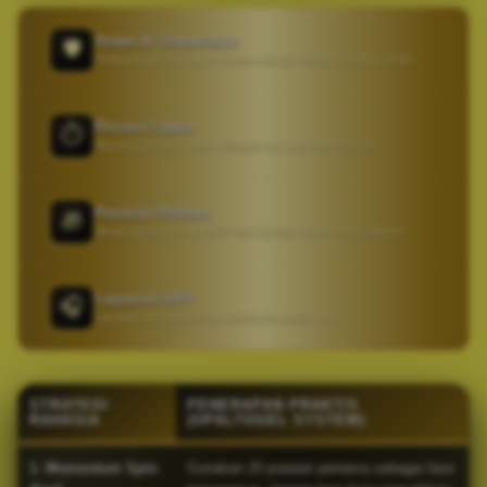
Aman & Terpercaya
🛡️
Perlindungan data akun untuk seluruh member OPALTOGEL
Proses Cepat
⏱️
Akses transaksi praktis dengan alur yang sederhana
Pasaran Pilihan
🎁
Akses pasaran togel SGP dan Sydney dalam satu platform
Layanan 24/7
🎧
Layanan pengguna siap membantu kapan saja
STRATEGI
PENERAPAN PRAKTIS
RAHASIA
(OPALTOGEL SYSTEM)
1. Momentum Spin
Gunakan 20 putaran pertama sebagai fase